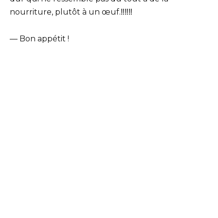
nourriture, plutôt à un œuf.‼️‼️‼️
— Bon appétit !